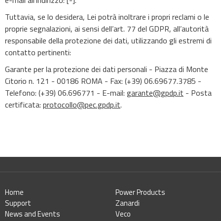
e-mail all'indirizzo: [-].
Tuttavia, se lo desidera, Lei potrà inoltrare i propri reclami o le
proprie segnalazioni, ai sensi dell’art. 77 del GDPR, all’autorità
responsabile della protezione dei dati, utilizzando gli estremi di
contatto pertinenti:
Garante per la protezione dei dati personali - Piazza di Monte
Citorio n. 121 - 00186 ROMA - Fax: (+39) 06.69677.3785 -
Telefono: (+39) 06.696771 - E-mail:
garante@gpdp.it
- Posta
certificata:
protocollo@pec.gpdp.it
.
Home
Power Products
Support
Zanardi
News and Events
Veco