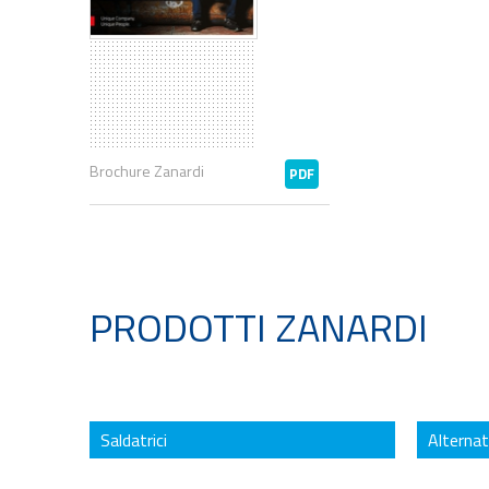
Brochure Zanardi
PDF
PRODOTTI ZANARDI
Saldatrici
Alternat