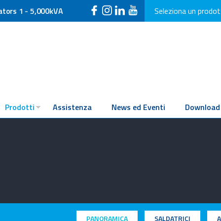
ators 1 - 5,000kVA
Seleziona un prodo
Prodotti
Assistenza
News ed Eventi
Download
PANORAMICA
SALDATRICI
A