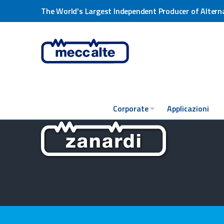
The World's Largest Independent Producer of Altern
Corporate
Applicazioni
Zanardi