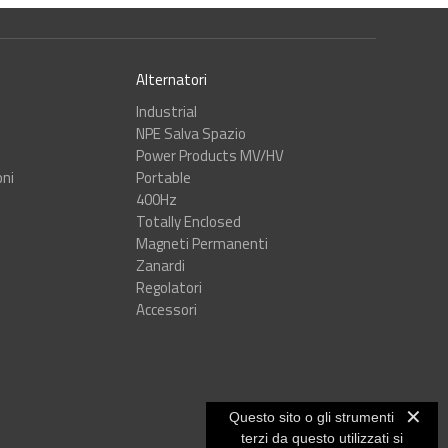
Alternatori
Industrial
NPE Salva Spazio
Power Products MV/HV
oni
Portable
400Hz
Totally Enclosed
Magneti Permanenti
Zanardi
Regolatori
Accessori
✕
Questo sito o gli strumenti
terzi da questo utilizzati si