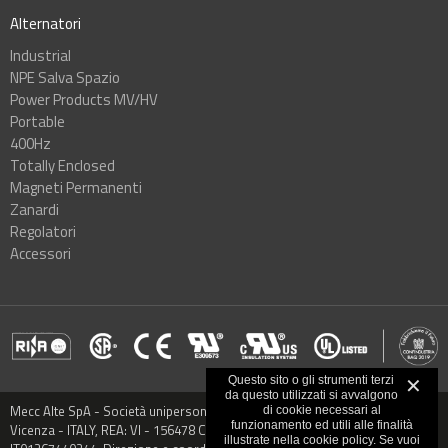
Alternatori
Industrial
NPE Salva Spazio
Power Products MV/HV
Portable
400Hz
Totally Enclosed
Magneti Permanenti
Zanardi
Regolatori
Accessori
Questo sito o gli strumenti terzi
✕
da questo utilizzati si avvalgono
Mecc Alte SpA - Società unipersonale - Via Roma, 20 - 36051 Creazzo,
di cookie necessari al
funzionamento ed utili alle finalità
Vicenza - ITALY, REA: VI - 156478 Capitale sociale € 9.000.000,00 VAT:
illustrate nella cookie policy. Se vuoi