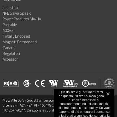
Industrial
NPE Salva Spazio
Power Products MV/HV
Portable
400Hz
Totally Enclosed
Magneti Permanenti
Zanardi
Regolatori
Accessori
Questo sito o gli strumenti terzi
✕
da questo utilizzati si avvalgono
Mecc Alte SpA - Società unipersonale - Via Roma, 20 - 36051 Creazzo,
di cookie necessari al
funzionamento ed utili alle finalità
Vicenza - ITALY, REA: VI - 156478 Capitale sociale € 9.000.000,00 VAT:
illustrate nella cookie policy. Se vuoi
IT01267440244, Direzione e coordinamento: CO.MECC.FIN S.P.A.
saperne di più o negare il consenso
a tutti o ad alcuni cookie, consulta la