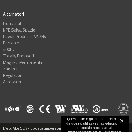
Alternatori
Industrial
NPE Salva Spazio
Power Products MV/HV
Portable
400Hz
Totally Enclosed
Magneti Permanenti
Zanardi
Regolatori
Accessori
Questo sito o gli strumenti terzi
✕
da questo utilizzati si avvalgono
Mecc Alte SpA - Società unipersonale - Via Roma, 20 - 36051 Creazzo,
di cookie necessari al