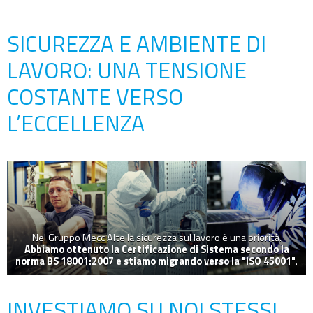
SICUREZZA E AMBIENTE DI
LAVORO: UNA TENSIONE
COSTANTE VERSO
L’ECCELLENZA
Nel Gruppo Mecc Alte la sicurezza sul lavoro è una priorità.
Abbiamo ottenuto la Certificazione di Sistema secondo la
norma BS 18001:2007 e stiamo migrando verso la "ISO 45001"
.
INVESTIAMO SU NOI STESSI