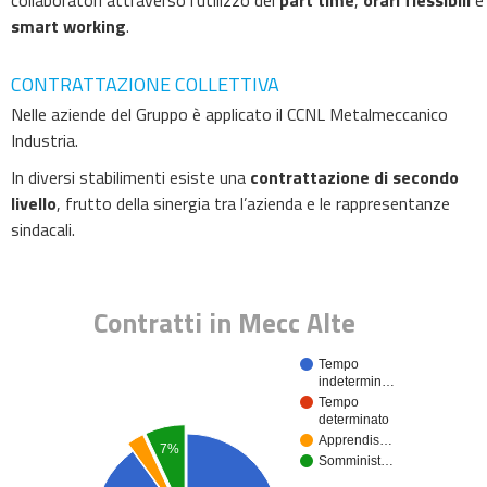
collaboratori attraverso l’utilizzo del
part time
,
orari flessibili
e
smart working
.
CONTRATTAZIONE COLLETTIVA
Nelle aziende del Gruppo è applicato il CCNL Metalmeccanico
Industria.
In diversi stabilimenti esiste una
contrattazione di secondo
livello
, frutto della sinergia tra l’azienda e le rappresentanze
sindacali.
Contratti in Mecc Alte
Tempo
indetermin…
Tempo
determinato
Apprendis…
7%
Somminist…