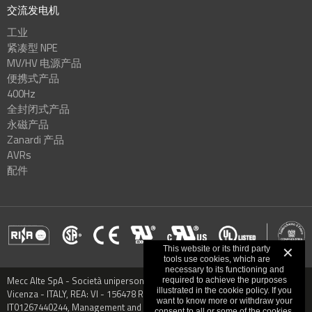
交流发电机
工业
紧凑型 NPE
MV/HV 电源产品
便携式产品
400Hz
全封闭式产品
永磁产品
Zanardi 产品
AVRs
配件
This website or its third party
✕
tools use cookies, which are
necessary to its functioning and
Mecc Alte SpA - Società unipersonale - Via Roma, 20 - 36051 Creazzo,
required to achieve the purposes
illustrated in the cookie policy. If you
Vicenza - ITALY, REA: VI - 156478 Registered capital € 9.000.000,00 VAT:
want to know more or withdraw your
IT01267440244, Management and Coordination: CO.MECC.FIN S.P.A.
consent to all or some of the cookies,