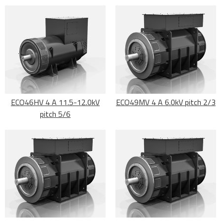
ECO46HV 4 A 11.5-12.0kV
ECO49MV 4 A 6.0kV pitch 2/3
pitch 5/6