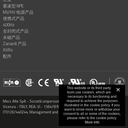
紧凑型 NPE
MV/HV 电源产品
便携式产品
400Hz
全封闭式产品
永磁产品
Zanardi 产品
AVRs
配件
This website or its third party
✕
tools use cookies, which are
necessary to its functioning and
Mecc Alte SpA - Società unipersonale - Via Roma, 20 - 36051 Creazzo,
required to achieve the purposes
illustrated in the cookie policy. If you
Vicenza - ITALY, REA: VI - 156478 Registered capital € 9.000.000,00 VAT:
want to know more or withdraw your
IT01267440244, Management and Coordination: CO.MECC.FIN S.P.A.
consent to all or some of the cookies,
please refer to the cookie policy.
More info
隐私
-
信用