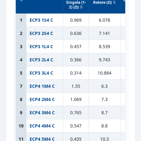
Singola (1-
Rotore (Ω)
(Ω)
2) (Ω)
1
ECP3 1S4 C
0.969
6.078
15.71
2
ECP3 2S4 C
0.636
7.141
15.71
3
ECP3 1L4 C
0.457
8.539
15.71
4
ECP3 2L4 C
0.366
9.743
15.71
5
ECP3 3L4 C
0.314
10.884
15.71
7
ECP4 1M4 C
1.55
6.3
14.2
8
ECP4 2M4 C
1.069
7.3
14.2
9
ECP4 3M4 C
0.765
8.7
14.2
10
ECP4 4M4 C
0.547
8.8
14.2
11
ECP4 5M4 C
0.435
10.3
14.2