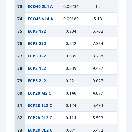
73
ECO46 2L4 A
0.00234
4.5
12.9
74
ECO46 VL4 A
0.00189
5.18
12.9
75
ECP3 1S2
0.804
6.702
15.71
76
ECP3 2S2
0.542
7.364
15.71
77
ECP3 3S2
0.339
8.238
15.71
78
ECP3 1L2
0.339
9.487
15.71
79
ECP3 2L2
0.221
9.627
15.71
80
ECP28 M2 C
0.148
4.877
9.6
81
ECP28 1L2 C
0.124
5.494
9.6
82
ECP28 2L2 C
0.114
5.593
9.6
83
ECP28 VL2 C
0.071
6.472
9.6